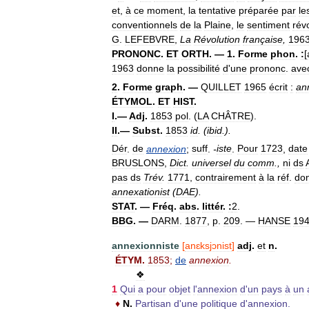
et
,
à
ce
moment
,
la
tentative
préparée
par
le
conventionnels
de
la
Plaine
,
le
sentiment
rév
G
.
LEFEBVRE
,
La
Révolution
française
,
196
PRONONC
.
ET
ORTH
. —
1
.
Forme
phon
.
:
[
1963
donne
la
possibilité
d
'
une
prononc
.
ave
2
.
Forme
graph
. —
QUILLET
1965
écrit
:
an
ÉTYMOL
.
ET
HIST
.
I
.—
Adj
.
1853
pol
. (
LA
CHÂTRE
).
II
.—
Subst
.
1853
id
. (
ibid
.).
Dér
.
de
annexion
;
suff
.
-
iste
.
Pour
1723
,
date
BRUSLONS
,
Dict
.
universel
du
comm
.,
ni
ds
pas
ds
Trév
.
1771
,
contrairement
à
la
réf
.
do
annexationist
(
DAE
).
STAT
. —
Fréq
.
abs
.
littér
.
:
2
.
BBG
. —
DARM
.
1877
,
p
.
209
. —
HANSE
19
annexionniste
[
anɛksjɔnist
]
adj
.
et
n
.
ÉTYM
.
1853
;
de
annexion
.
❖
1
Qui
a
pour
objet
l
'
annexion
d
'
un
pays
à
un
♦
N
.
Partisan
d
'
une
politique
d
'
annexion
.