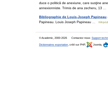
duce o politică de anexiune, care susţine anexi
annexionniste. Trimis de ana zecheru, 13 
Bibliographie de Louis-Joseph Papineau
Papineau. Louis Joseph Papineau …
Wikipéd
© Academic, 2000-2026
Contactez-nous:
Support techn
Dictionnaires exportation
, créé sur PHP,
Joomla,