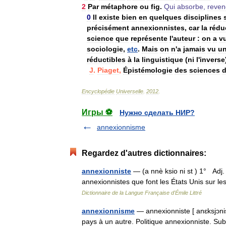
2
Par
métaphore
ou
fig
.
Qui
absorbe
,
reven
0
Il
existe
bien
en
quelques
disciplines
précisément
annexionnistes
,
car
la
rédu
science
que
représente
l
'
auteur
:
on
a
v
sociologie
,
etc
.
Mais
on
n
'
a
jamais
vu
u
réductibles
à
la
linguistique
(
ni
l
'
inverse
J
.
Piaget
,
Épistémologie
des
sciences
Encyclopédie
Universelle
.
2012
.
Игры ⚽
Нужно сделать НИР?
annexionnisme
Regardez d'autres dictionnaires:
annexionniste
— (a nnè ksio ni st ) 1° Adj.
annexionnistes que font les États Unis sur 
Dictionnaire de la Langue Française d'Émile Littré
annexionnisme
— annexionniste [ anɛksjɔnis
pays à un autre. Politique annexionniste. Su