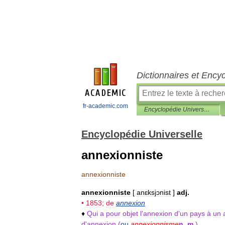
Dictionnaires et Ency
fr-academic.com
Encyclopédie Universelle
Encyclopédie Universelle
annexionniste
annexionniste
annexionniste
[
anɛksjɔnist
]
adj
.
•
1853
;
de
annexion
♦
Qui
a
pour
objet
l
'
annexion
d
'
un
pays
à
un
d
'
annexion
(
ou
annexionnisme
n
.
m
.
).