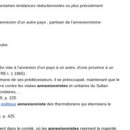
certaines
tendances
réductionnistes
ou
plus
précisément
annexion
d
'
un
autre
pays
;
partisan
de
l
'
annexionnisme
.
utre
.
Qui
vise
à
l
'
annexion
d
'
un
pays
à
un
autre
,
d
'
une
province
à
un
TRE
t
.
1
1865
)
:
lmane
de
ses
prédécesseurs
,
il
se
préoccupait
,
maintenant
que
le
re
contre
les
visées
annexionnistes
et
unitaires
du
Sultan
ondaires
, ...
9
,
p
.
225
.
politique
annexionniste
des
thermidoriens
qui
éternisera
le
3
,
p
.
425
.
rent
dans
le
comité
,
où
les
annexionnistes
reprirent
la
majorité
,