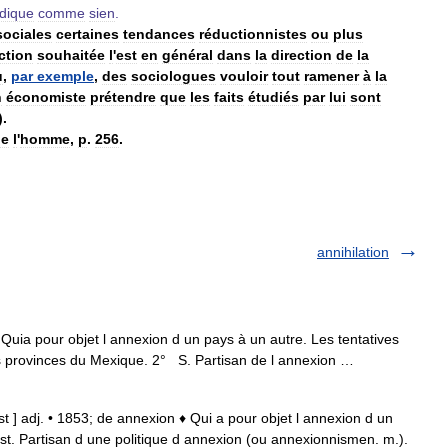
dique
comme
sien
.
sociales
certaines
tendances
réductionnistes
ou
plus
ction
souhaitée
l
'
est
en
général
dans
la
direction
de
la
u
,
par
exemple
,
des
sociologues
vouloir
tout
ramener
à
la
n
économiste
prétendre
que
les
faits
étudiés
par
lui
sont
).
de
l
'
homme
,
p
.
256
.
annihilation
 Quia pour objet l annexion d un pays à un autre. Les tentatives
les provinces du Mexique. 2° S. Partisan de l annexion …
t ] adj. • 1853; de annexion ♦ Qui a pour objet l annexion d un
bst. Partisan d une politique d annexion (ou annexionnismen. m.).