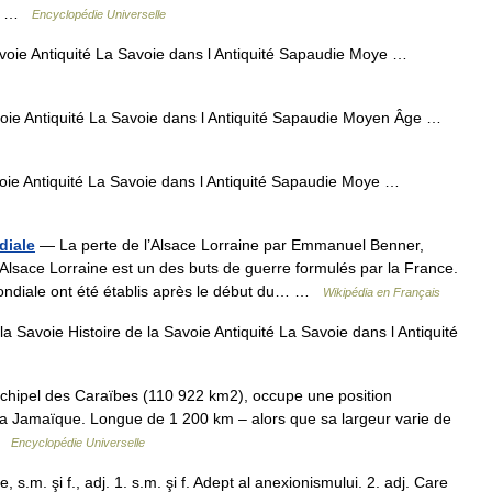
«… …
Encyclopédie Universelle
voie Antiquité La Savoie dans l Antiquité Sapaudie Moye …
voie Antiquité La Savoie dans l Antiquité Sapaudie Moyen Âge …
oie Antiquité La Savoie dans l Antiquité Sapaudie Moye …
diale
— La perte de l’Alsace Lorraine par Emmanuel Benner,
 Alsace Lorraine est un des buts de guerre formulés par la France.
ondiale ont été établis après le début du… …
Wikipédia en Français
 Savoie Histoire de la Savoie Antiquité La Savoie dans l Antiquité
archipel des Caraïbes (110 922 km2), occupe une position
 la Jamaïque. Longue de 1 200 km – alors que sa largeur varie de
 …
Encyclopédie Universelle
s.m. şi f., adj. 1. s.m. şi f. Adept al anexionismului. 2. adj. Care