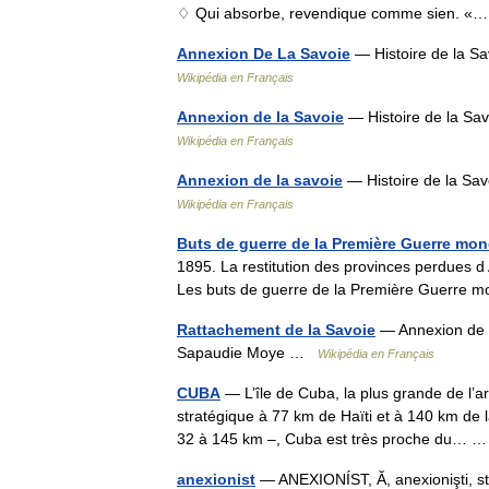
♢ Qui absorbe, revendique comme sien. 
Annexion De La Savoie
— Histoire de la Sa
Wikipédia en Français
Annexion de la Savoie
— Histoire de la Sa
Wikipédia en Français
Annexion de la savoie
— Histoire de la Sav
Wikipédia en Français
Buts de guerre de la Première Guerre mon
1895. La restitution des provinces perdues d
Les buts de guerre de la Première Guerre m
Rattachement de la Savoie
— Annexion de la
Sapaudie Moye …
Wikipédia en Français
CUBA
— L’île de Cuba, la plus grande de l’
stratégique à 77 km de Haïti et à 140 km de
32 à 145 km –, Cuba est très proche du…
anexionist
— ANEXIONÍST, Ă, anexionişti, ste, 