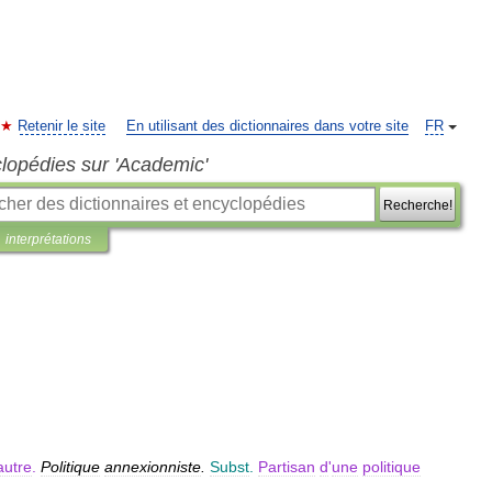
Retenir le site
En utilisant des dictionnaires dans votre site
FR
clopédies sur 'Academic'
Recherche!
interprétations
autre
.
Politique
annexionniste
.
Subst
.
Partisan
d
'
une
politique