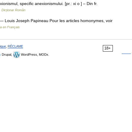
onismul, specific anexionismului. [pr.: xi o ] – Din fr.
…
Dicționar Român
— Louis Joseph Papineau Pour les articles homonymes, voir
ia en Français
ique
,
RÉCLAME
18+
Drupal,
WordPress, MODx.