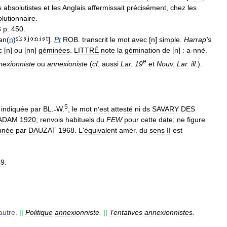
s
absolutistes
et
les
Anglais
affermissait
précisément
,
chez
les
olutionnaire
.
3
p
.
450
.
an
(
n
)
].
Pt
ROB
.
transcrit
le
mot
avec
[
n
]
simple
.
Harrap
'
s
c
[
n
]
ou
[
nn
]
géminées
.
LITTRÉ
note
la
gémination
de
[
n
]
:
a
-
nnè
.
e
nexionniste
ou
annexioniste
(
cf
.
aussi
Lar
.
19
et
Nouv
.
Lar
.
ill
.
).
5
indiquée
par
BL
.-
W
.
,
le
mot
n
'
est
attesté
ni
ds
SAVARY
DES
ADAM
1920
;
renvois
habituels
du
FEW
pour
cette
date
;
ne
figure
nnée
par
DAUZAT
1968
.
L
'
équivalent
amér
.
du
sens
II
est
49
.
autre
.
||
Politique
annexionniste
.
||
Tentatives
annexionnistes
.