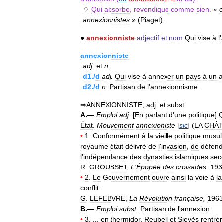
♢
Qui
absorbe
,
revendique
comme
sien
.
«
annexionnistes
»
(
Piaget
)
.
●
annexionniste
adjectif
et
nom
Qui
vise
à
l
'
annexionniste
adj
.
et
n
.
d1
./
d
adj
.
Qui
vise
à
annexer
un
pays
à
un
a
d2
./
d
n
.
Partisan
de
l
'
annexionnisme
.
⇒
ANNEXIONNISTE
,
adj
.
et
subst
.
A
.—
Emploi
adj
.
[
En
parlant
d
'
une
politique
]
État
.
Mouvement
annexioniste
[
sic
] (
LA
CHÂ
•
1
.
Conformément
à
la
vieille
politique
musu
royaume
était
délivré
de
l
'
invasion
,
de
défend
l
'
indépendance
des
dynasties
islamiques
sec
R
.
GROUSSET
,
L
'
Épopée
des
croisades
,
193
•
2
.
Le
Gouvernement
ouvre
ainsi
la
voie
à
la
conflit
.
G
.
LEFEBVRE
,
La
Révolution
française
,
196
B
.—
Emploi
subst
.
Partisan
de
l
'
annexion
:
•
3
. ...
en
thermidor
,
Reubell
et
Sieyès
rentrè